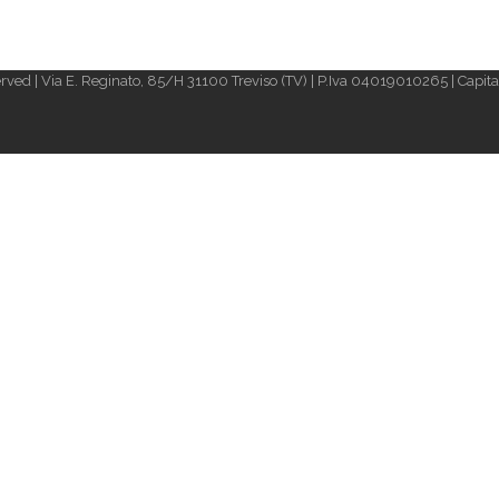
rved | Via E. Reginato, 85/H 31100 Treviso (TV) | P.Iva 04019010265 | Capital