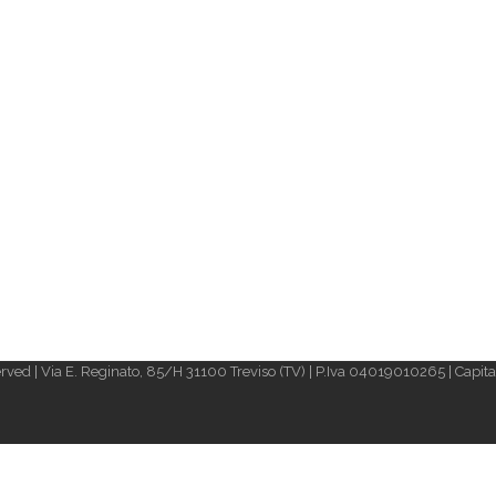
rved | Via E. Reginato, 85/H 31100 Treviso (TV) | P.Iva 04019010265 | Capital