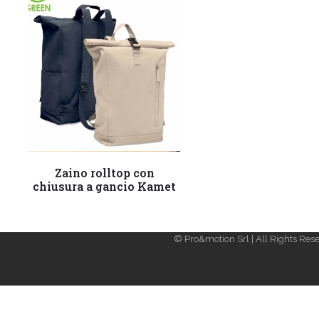
Leggi tutto
Zaino rolltop con
chiusura a gancio Kamet
© Pro&motion Srl | All Rights Rese