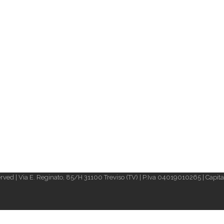
rved | Via E. Reginato, 85/H 31100 Treviso (TV) | P.Iva 04019010265 | Capital