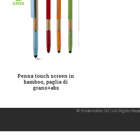
Leggi tutto
Penna touch screen in
bamboo, paglia di
grano+abs
© Pro&motion Srl | All Rights Rese