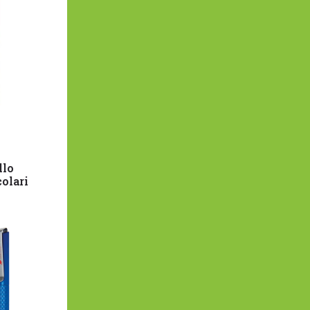
llo
olari