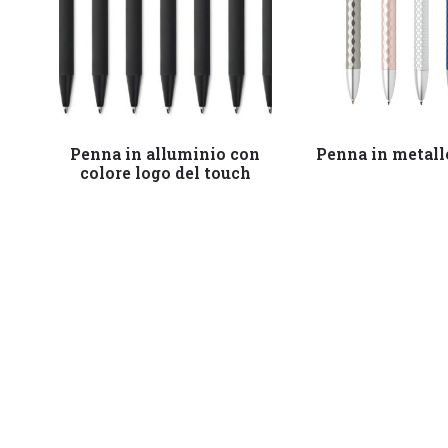
Leggi tutto
Leggi tutto
Penna in alluminio con
Penna in metall
colore logo del touch