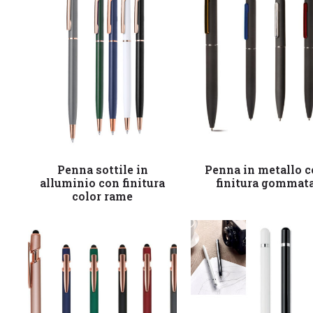
Leggi tutto
Leggi tutto
Penna sottile in
Penna in metallo 
alluminio con finitura
finitura gommat
color rame