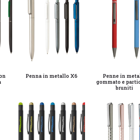
Leggi tutto
Leggi tutto
con
Penna in metallo X6
Penne in meta
a
gommato e partic
bruniti