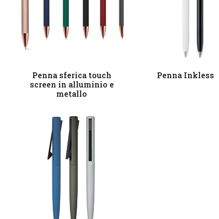
Leggi tutto
Leggi tutto
Penna sferica touch
Penna Inkless
screen in alluminio e
metallo