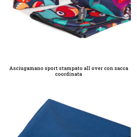
Leggi tutto
Asciugamano sport stampato all over con sacca
coordinata