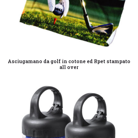
Leggi tutto
Asciugamano da golf in cotone ed Rpet stampato
all over