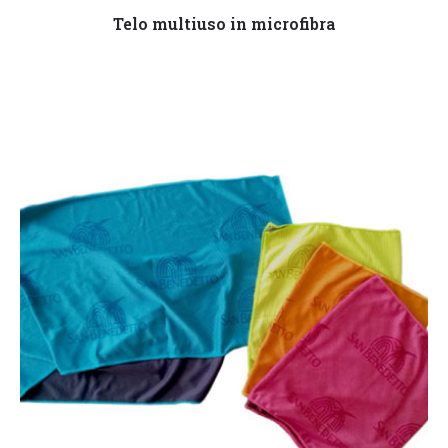
Leggi tutto
Telo multiuso in microfibra