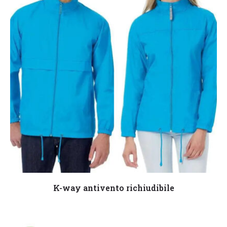
Leggi tutto
K-way antivento richiudibile