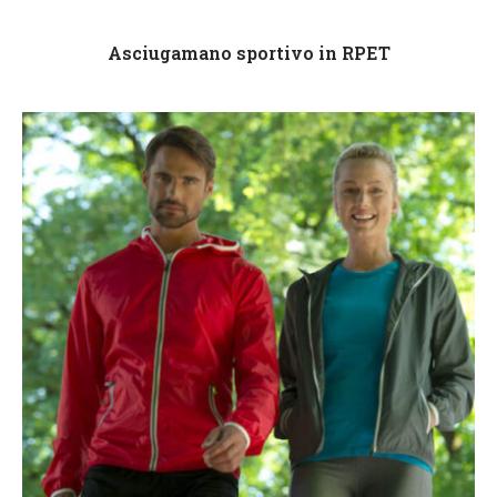
Leggi tutto
Asciugamano sportivo in RPET