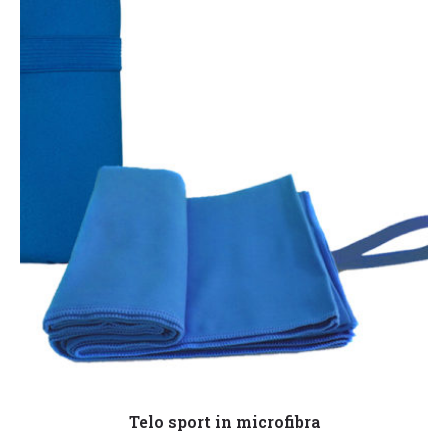
Leggi tutto
Telo sport in microfibra