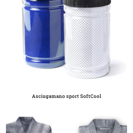
Leggi tutto
Asciugamano sport SoftCool