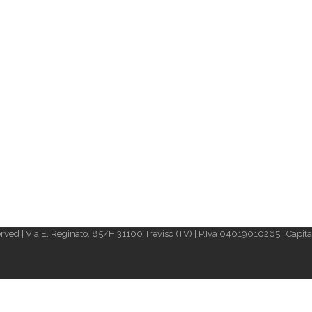
rved | Via E. Reginato, 85/H 31100 Treviso (TV) | P.Iva 04019010265 | Capital