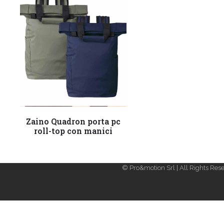
Leggi tutto
Zaino Quadron porta pc
roll-top con manici
© Pro&motion Srl | All Rights Rese