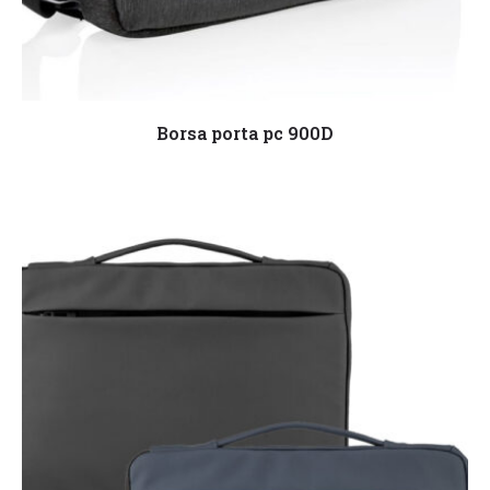
Leggi tutto
Borsa porta pc 900D