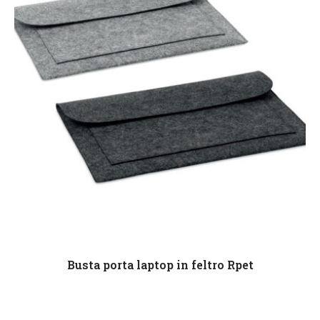
Leggi tutto
Busta porta laptop in feltro Rpet