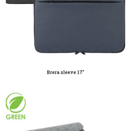
Leggi tutto
Brera sleeve 17″