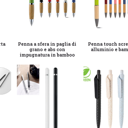
Leggi tutto
Leggi tutto
rta
Penna a sfera in paglia di
Penna touch scre
grano e abs con
alluminio e ba
impugnatura in bamboo