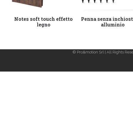
Leggi tutto
Leggi tutto
Notes soft touch effetto
Penna senza inchiost
legno
alluminio
© Pro&motion Srl | All Rights Rese