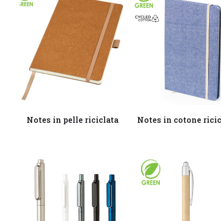
Leggi tutto
Leggi tutto
Notes in pelle riciclata
Notes in cotone rici