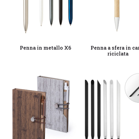
Leggi tutto
Leggi tutto
Penna in metallo X6
Penna a sfera in ca
riciclata