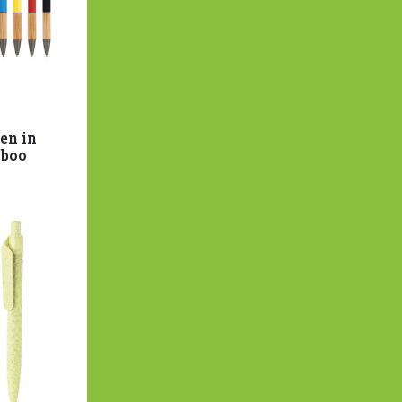
en in
mboo