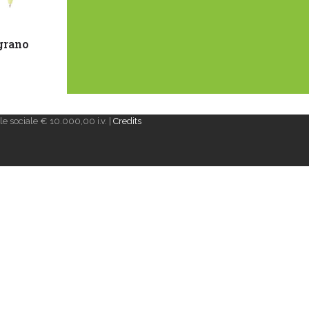
 grano
e sociale € 10.000,00 i.v. |
Credits