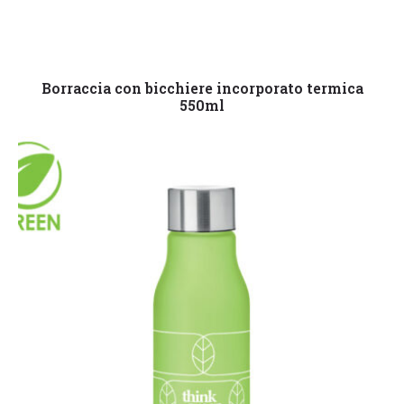
Leggi tutto
Borraccia con bicchiere incorporato termica
550ml