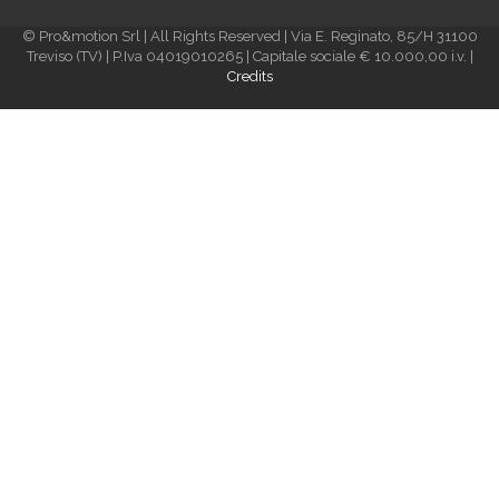
© Pro&motion Srl | All Rights Reserved | Via E. Reginato, 85/H 31100
Treviso (TV) | P.Iva 04019010265 | Capitale sociale € 10.000,00 i.v. |
Credits