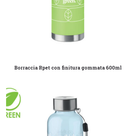
Leggi tutto
Borraccia Rpet con finitura gommata 600ml