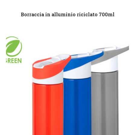
Leggi tutto
Borraccia in alluminio riciclato 700ml