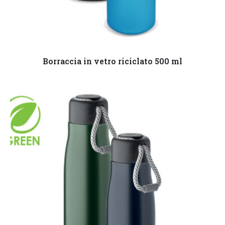
Leggi tutto
Borraccia in vetro riciclato 500 ml