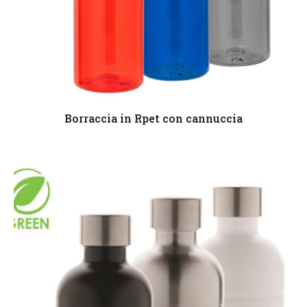
Leggi tutto
Borraccia in Rpet con cannuccia