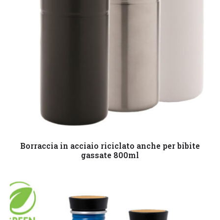
Leggi tutto
Borraccia in acciaio riciclato anche per bibite
gassate 800ml