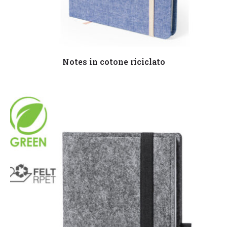
Leggi tutto
Notes in cotone riciclato