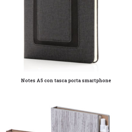
Leggi tutto
Notes A5 con tasca porta smartphone