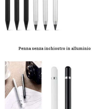
Leggi tutto
Penna senza inchiostro in alluminio