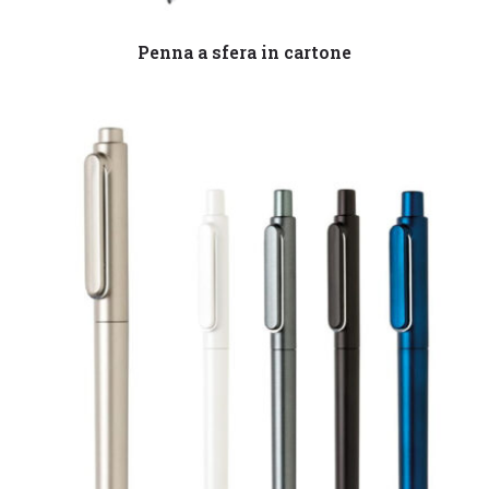
Leggi tutto
Penna a sfera in cartone