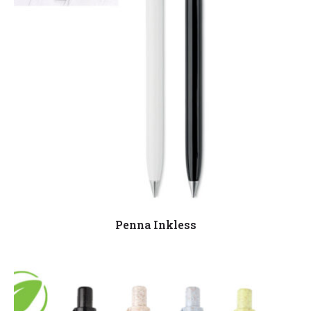
Leggi tutto
Penna Inkless