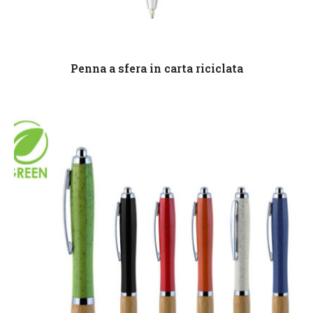
Leggi tutto
Penna a sfera in carta riciclata