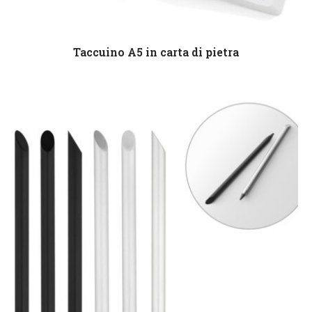
Leggi tutto
Taccuino A5 in carta di pietra