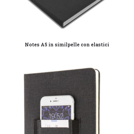
Leggi tutto
Notes A5 in similpelle con elastici