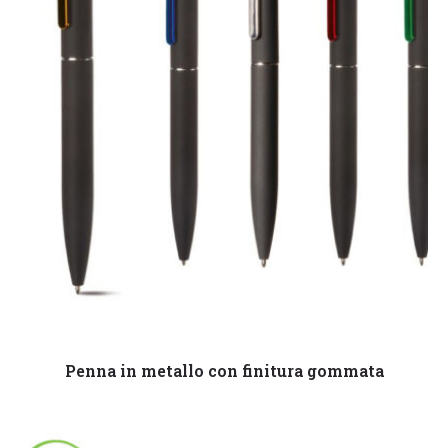
Leggi tutto
Penna in metallo con finitura gommata