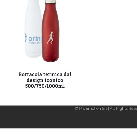
Leggi tutto
Borraccia termica dal
design iconico
500/750/1000ml
© Pro&motion Srl | All Rights Rese