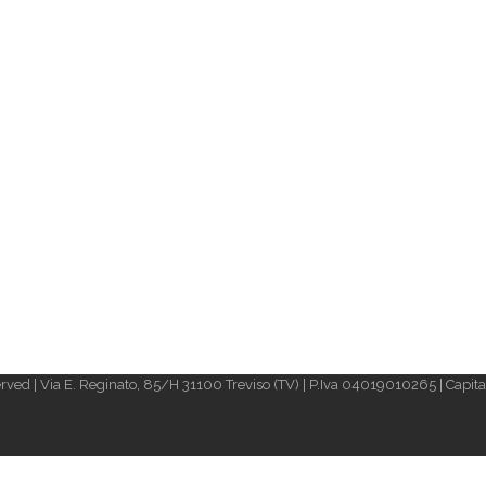
rved | Via E. Reginato, 85/H 31100 Treviso (TV) | P.Iva 04019010265 | Capital