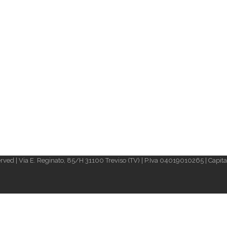
rved | Via E. Reginato, 85/H 31100 Treviso (TV) | P.Iva 04019010265 | Capital