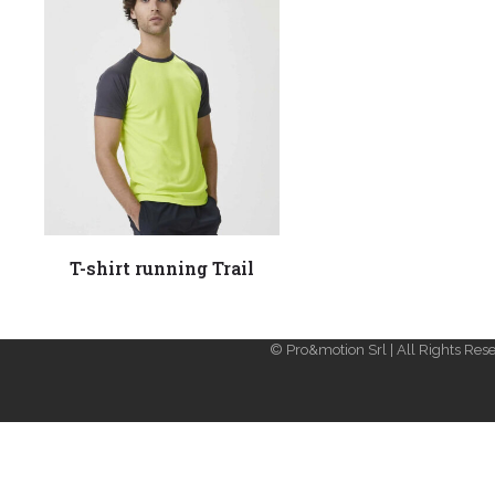
Leggi tutto
T-shirt running Trail
© Pro&motion Srl | All Rights Rese