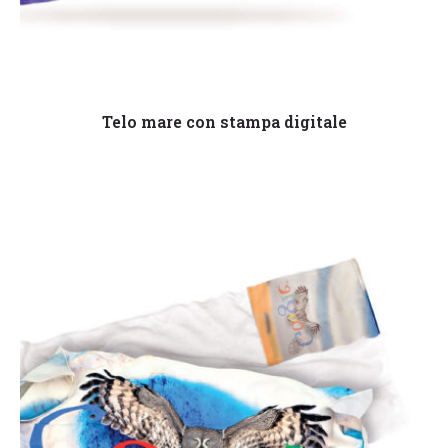
Leggi tutto
Telo mare con stampa digitale