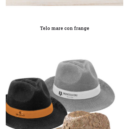
Leggi tutto
Telo mare con frange