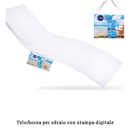
Leggi tutto
Telo/borsa per sdraio con stampa digitale