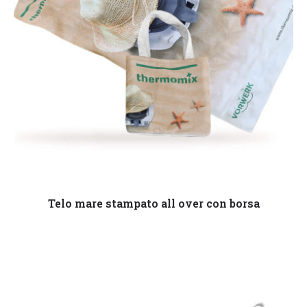
Leggi tutto
Telo mare stampato all over con borsa