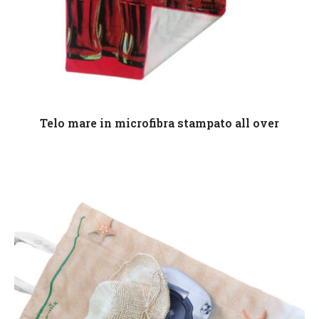
Leggi tutto
Telo mare in microfibra stampato all over