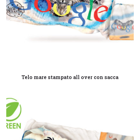
Leggi tutto
Telo mare stampato all over con sacca