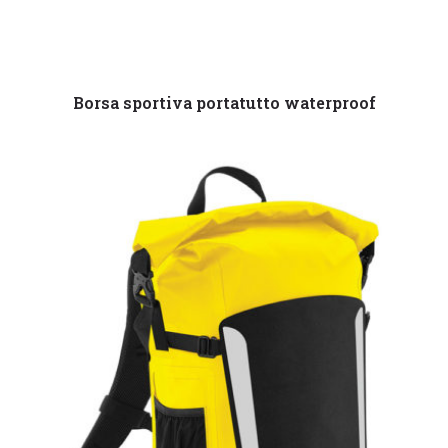
Leggi tutto
Borsa sportiva portatutto waterproof