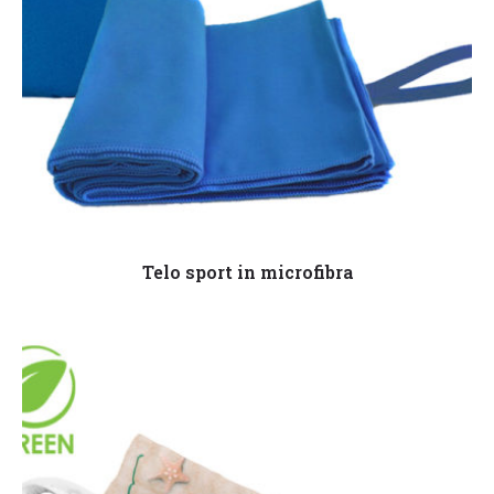
Leggi tutto
Telo sport in microfibra