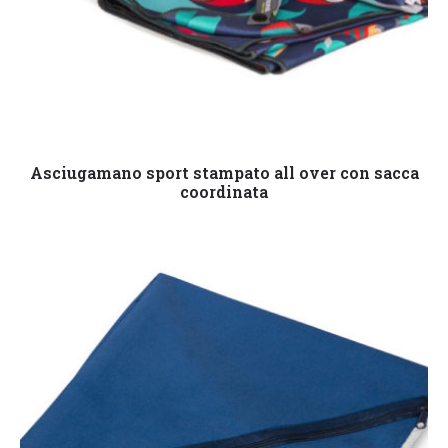
Leggi tutto
Asciugamano sport stampato all over con sacca
coordinata