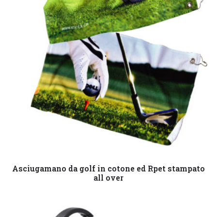
Leggi tutto
Asciugamano da golf in cotone ed Rpet stampato
all over