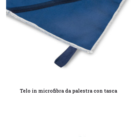
Leggi tutto
Telo in microfibra da palestra con tasca