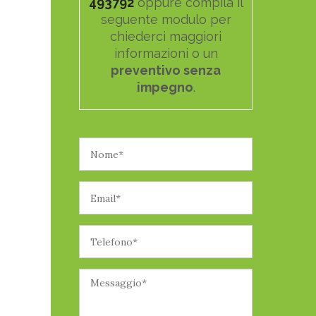
493792
oppure compila il
seguente modulo per
chiederci maggiori
informazioni o un
preventivo senza
impegno
.