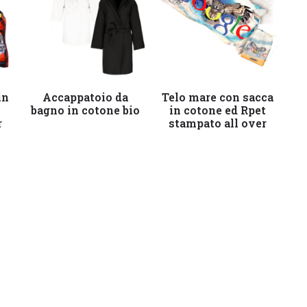
Leggi tutto
Leggi tutto
in
Accappatoio da
Telo mare con sacca
bagno in cotone bio
in cotone ed Rpet
r
stampato all over