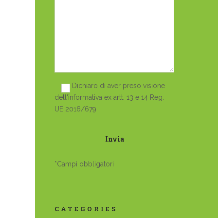
Dichiaro di aver preso visione
dell'informativa ex artt. 13 e 14 Reg.
UE 2016/679
*Campi obbligatori
CATEGORIES