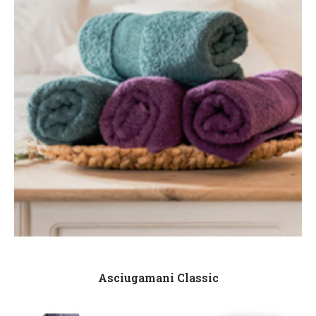
Leggi tutto
Asciugamani Classic