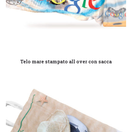
Leggi tutto
Telo mare stampato all over con sacca