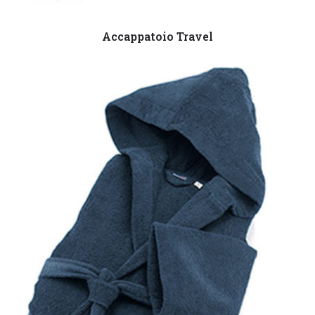
Leggi tutto
Accappatoio Travel