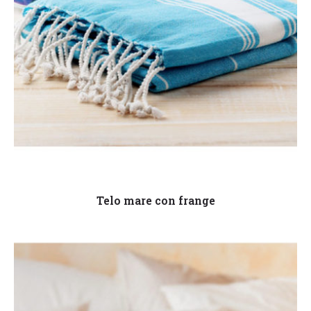
Leggi tutto
Telo mare con frange