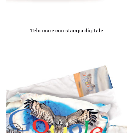
Leggi tutto
Telo mare con stampa digitale