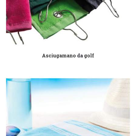
Leggi tutto
Asciugamano da golf