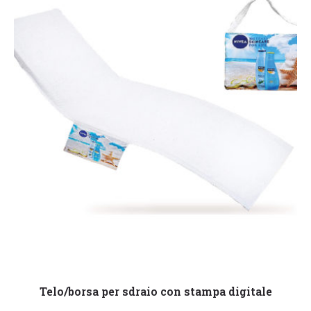
Leggi tutto
Telo/borsa per sdraio con stampa digitale