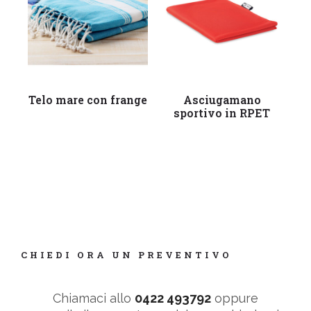
Leggi tutto
Leggi tutto
Telo mare con frange
Asciugamano
As
sportivo in RPET
CHIEDI ORA UN PREVENTIVO
Chiamaci allo
0422 493792
oppure