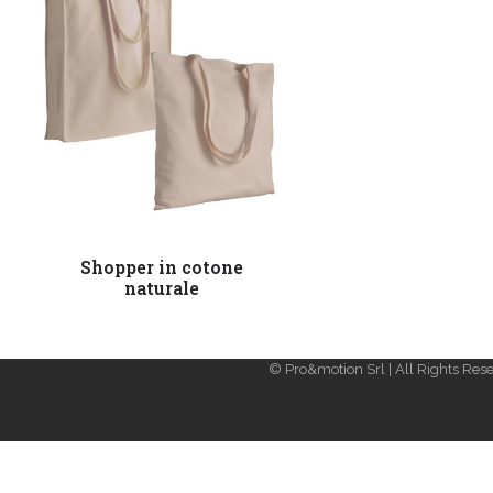
Leggi tutto
Shopper in cotone
naturale
© Pro&motion Srl | All Rights Rese