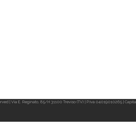
rved | Via E. Reginato, 85/H 31100 Treviso (TV) | P.Iva 04019010265 | Capital