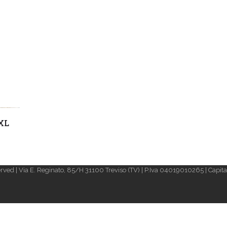
XXL
rved | Via E. Reginato, 85/H 31100 Treviso (TV) | P.Iva 04019010265 | Capital