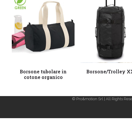
Leggi tutto
Leggi tutto
Borsone tubolare in
Borsone/Trolley 
cotone organico
© Pro&motion Srl | All Rights Rese