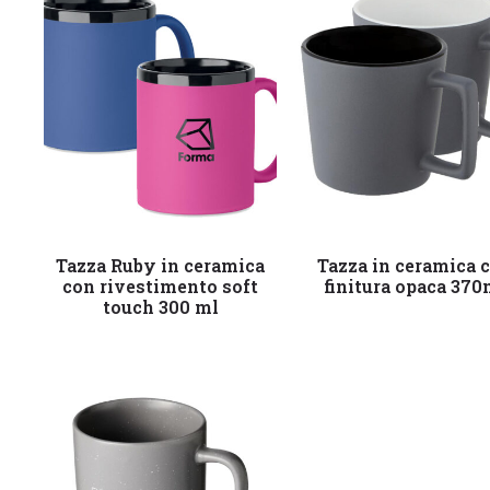
Leggi tutto
Leggi tutto
Tazza Ruby in ceramica
Tazza in ceramica 
con rivestimento soft
finitura opaca 370
touch 300 ml