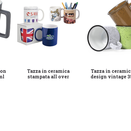
Leggi tutto
Leggi tutto
con
Tazza in ceramica
Tazza in ceramic
ml
stampata all over
design vintage 