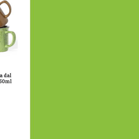
a dal
350ml