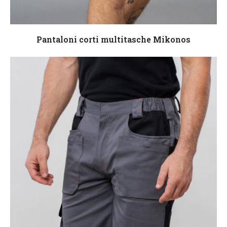
Leggi tutto
Pantaloni corti multitasche Mikonos