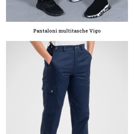
Leggi tutto
Pantaloni multitasche Vigo