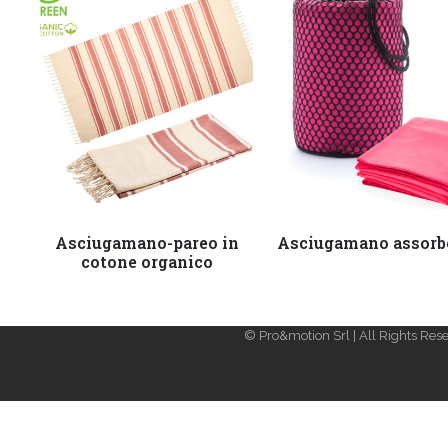
Leggi tutto
Leggi tutto
Asciugamano-pareo in
Asciugamano assorb
cotone organico
© Pro&motion Srl | All Rights Rese