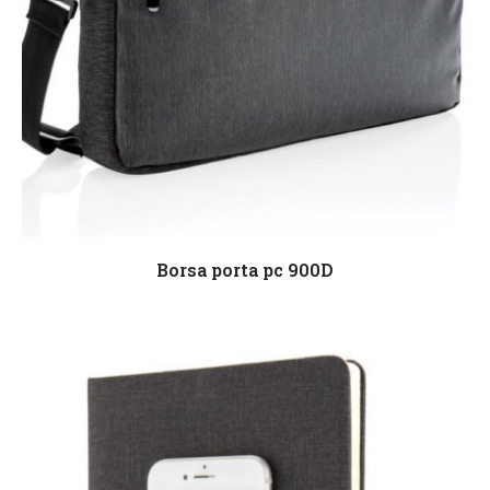
Leggi tutto
Borsa porta pc 900D