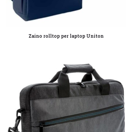
Leggi tutto
Zaino rolltop per laptop Uniton