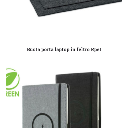
Leggi tutto
Busta porta laptop in feltro Rpet