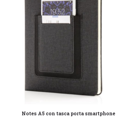
Leggi tutto
Notes A5 con tasca porta smartphone