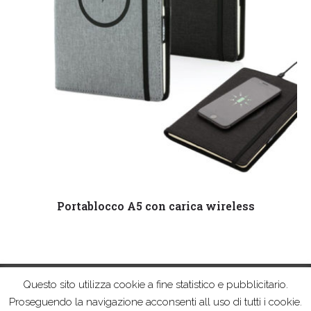
Leggi tutto
Portablocco A5 con carica wireless
Questo sito utilizza cookie a fine statistico e pubblicitario.
© Pro&motion Srl | All Rights Reserved | Via E. Reginato, 85/H 31100
Proseguendo la navigazione acconsenti all uso di tutti i cookie.
Treviso (TV) | P.Iva 04019010265 | Capitale sociale € 10.000,00 i.v. |