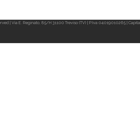
rved | Via E. Reginato, 85/H 31100 Treviso (TV) | P.Iva 04019010265 | Capital