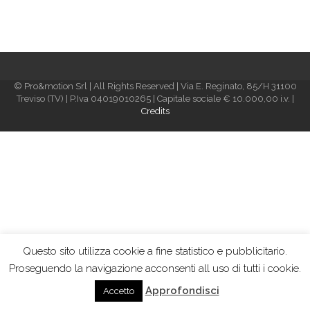
© Pro&motion Srl | All Rights Reserved | Via E. Reginato, 85/H 31100
Treviso (TV) | P.Iva 04019010265 | Capitale sociale € 10.000,00 i.v. |
Credits
Questo sito utilizza cookie a fine statistico e pubblicitario.
Proseguendo la navigazione acconsenti all uso di tutti i cookie.
Approfondisci
Accetto