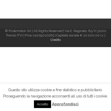
© Pro&motion Srl | All Rights Reserved | Via E. Reginato, 85/H 31100
Treviso (TV) | P.Iva 04019010265 | Capitale sociale € 10.000,00 i.v. |
Credits
Questo sito utilizza cookie a fine statistico e pubblicitario.
Proseguendo la navigazione acconsenti all uso di tutti i cookie.
Approfondisci
Accetto