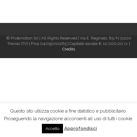
© Pro&motion Srl | All Rights Reserved | Via E. Reginato, 85/H 31100
Treviso (TV) | P.Iva 04019010265 | Capitale sociale € 10.000,00 i.v. |
Credits
Questo sito utilizza cookie a fine statistico e pubblicitario.
Proseguendo la navigazione acconsenti all uso di tutti i cookie.
Approfondisci
Accetto