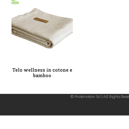
Leggi tutto
Telo wellness in cotone e
bamboo
© Pro&motion Srl | All Rights Rese