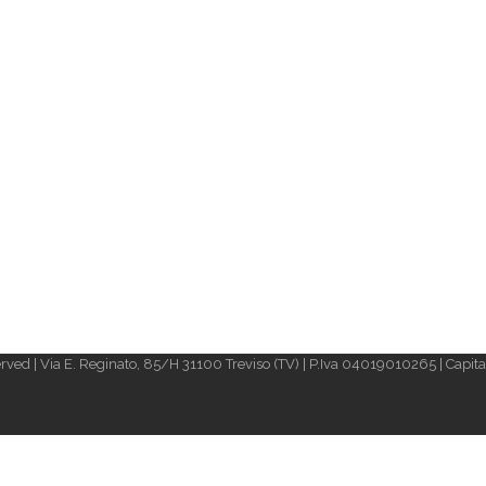
rved | Via E. Reginato, 85/H 31100 Treviso (TV) | P.Iva 04019010265 | Capital