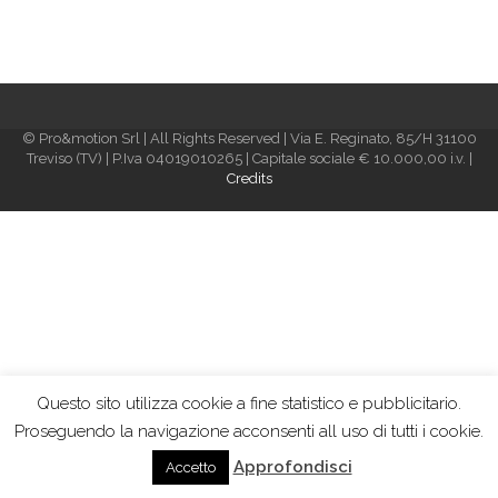
© Pro&motion Srl | All Rights Reserved | Via E. Reginato, 85/H 31100
Treviso (TV) | P.Iva 04019010265 | Capitale sociale € 10.000,00 i.v. |
Credits
Questo sito utilizza cookie a fine statistico e pubblicitario.
Proseguendo la navigazione acconsenti all uso di tutti i cookie.
Approfondisci
Accetto