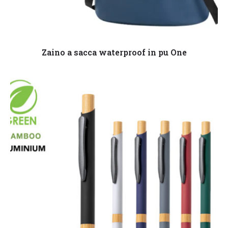
Leggi tutto
Zaino a sacca waterproof in pu One