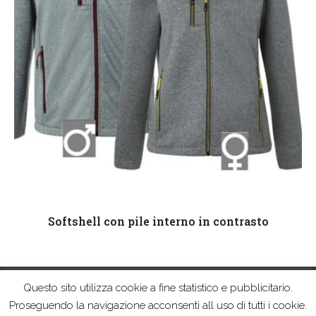
Leggi tutto
Softshell con pile interno in contrasto
Questo sito utilizza cookie a fine statistico e pubblicitario.
© Pro&motion Srl | All Rights Reserved | Via E. Reginato, 85/H 31100
Proseguendo la navigazione acconsenti all uso di tutti i cookie.
Treviso (TV) | P.Iva 04019010265 | Capitale sociale € 10.000,00 i.v. |