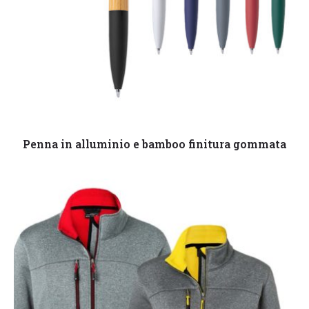
Leggi tutto
Penna in alluminio e bamboo finitura gommata