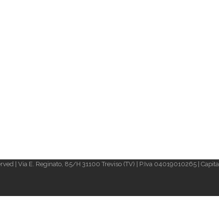
rved | Via E. Reginato, 85/H 31100 Treviso (TV) | P.Iva 04019010265 | Capital