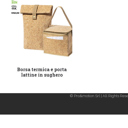
Leggi tutto
Borsa termica e porta
lattine in sughero
© Pro&motion Srl | All Rights Rese