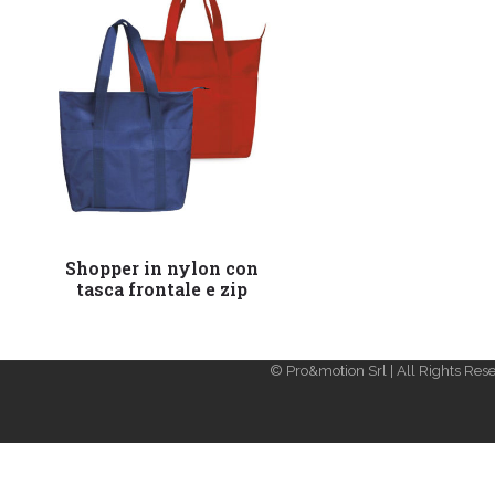
Leggi tutto
Shopper in nylon con
tasca frontale e zip
© Pro&motion Srl | All Rights Rese