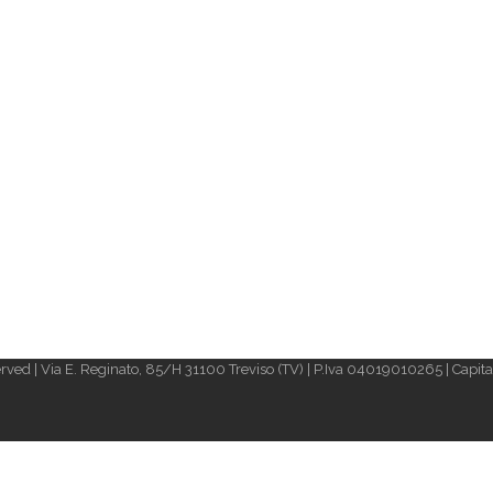
rved | Via E. Reginato, 85/H 31100 Treviso (TV) | P.Iva 04019010265 | Capital