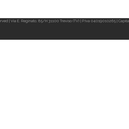
rved | Via E. Reginato, 85/H 31100 Treviso (TV) | P.Iva 04019010265 | Capital