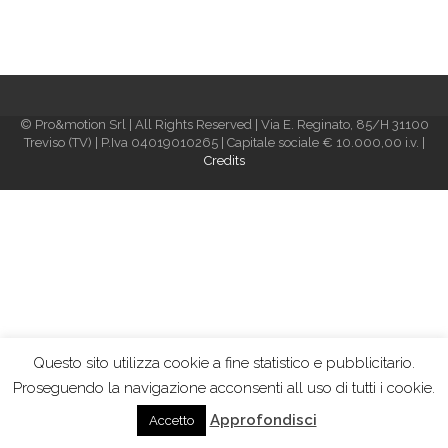
© Pro&motion Srl | All Rights Reserved | Via E. Reginato, 85/H 31100
Treviso (TV) | P.Iva 04019010265 | Capitale sociale € 10.000,00 i.v. |
Credits
Questo sito utilizza cookie a fine statistico e pubblicitario.
Proseguendo la navigazione acconsenti all uso di tutti i cookie.
Approfondisci
Accetto