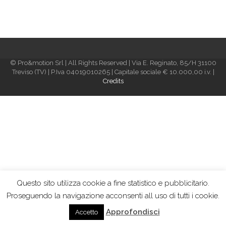
© Pro&motion Srl | All Rights Reserved | Via E. Reginato, 85/H 31100
Treviso (TV) | P.Iva 04019010265 | Capitale sociale € 10.000,00 i.v. |
Credits
Questo sito utilizza cookie a fine statistico e pubblicitario.
Proseguendo la navigazione acconsenti all uso di tutti i cookie.
Approfondisci
Accetto