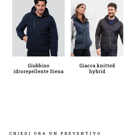
Leggi tutto
Leggi tutto
Giubbino
Giacca knitted
idrorepellente Siena
hybrid
CHIEDI ORA UN PREVENTIVO