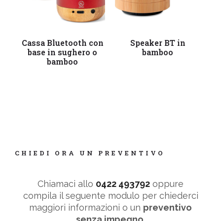
Leggi tutto
Leggi tutto
Cassa Bluetooth con
Speaker BT in
base in sughero o
bamboo
bamboo
CHIEDI ORA UN PREVENTIVO
Chiamaci allo
0422 493792
oppure
compila il seguente modulo per chiederci
maggiori informazioni o un
preventivo
senza impegno
.