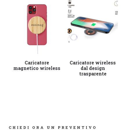
Leggi tutto
Leggi tutto
Caricatore
Caricatore wireless
C
magnetico wireless
dal design
trasparente
CHIEDI ORA UN PREVENTIVO