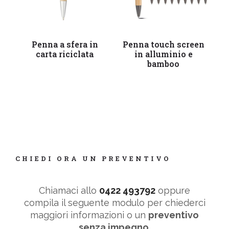
Leggi tutto
Leggi tutto
Penna a sfera in
Penna touch screen
carta riciclata
in alluminio e
bamboo
CHIEDI ORA UN PREVENTIVO
Chiamaci allo
0422 493792
oppure
compila il seguente modulo per chiederci
maggiori informazioni o un
preventivo
senza impegno
.