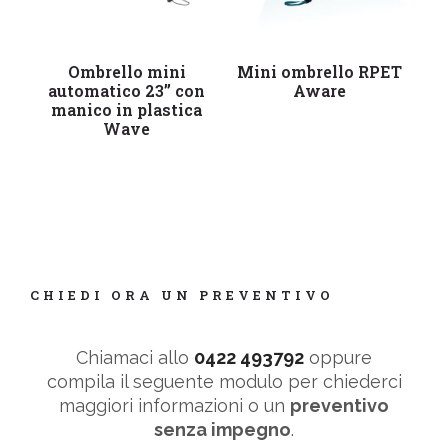
Leggi tutto
Leggi tutto
Ombrello mini
Mini ombrello RPET
Om
automatico 23” con
Aware
manico in plastica
Wave
CHIEDI ORA UN PREVENTIVO
Chiamaci allo
0422 493792
oppure
compila il seguente modulo per chiederci
maggiori informazioni o un
preventivo
senza impegno
.