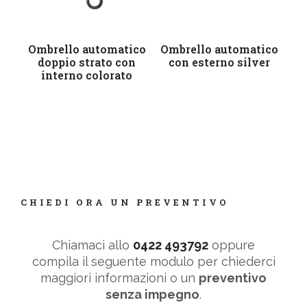
Leggi tutto
Leggi tutto
Ombrello automatico
Ombrello automatico
Om
doppio strato con
con esterno silver
interno colorato
CHIEDI ORA UN PREVENTIVO
Chiamaci allo
0422 493792
oppure
compila il seguente modulo per chiederci
maggiori informazioni o un
preventivo
senza impegno
.