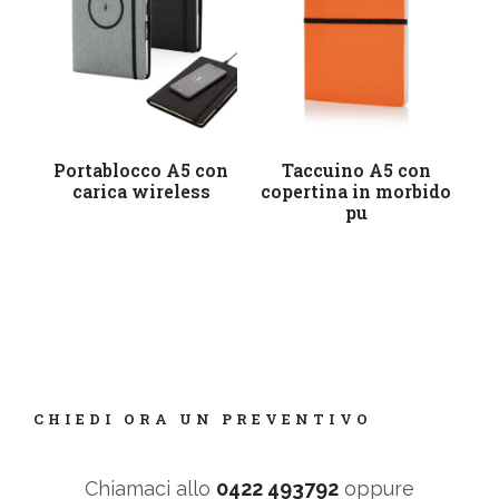
Leggi tutto
Leggi tutto
Portablocco A5 con
Taccuino A5 con
Po
carica wireless
copertina in morbido
pu
CHIEDI ORA UN PREVENTIVO
Chiamaci allo
0422 493792
oppure