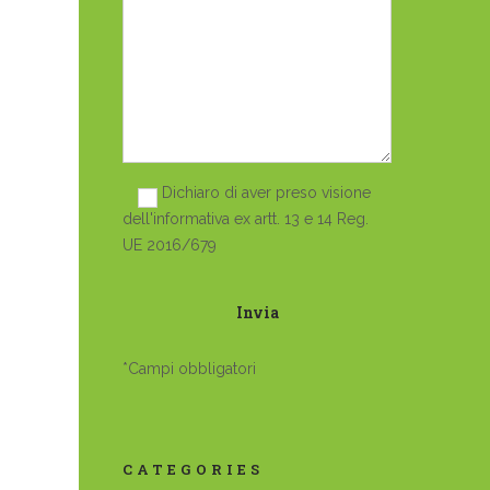
Dichiaro di aver preso visione
dell'informativa ex artt. 13 e 14 Reg.
UE 2016/679
*Campi obbligatori
CATEGORIES