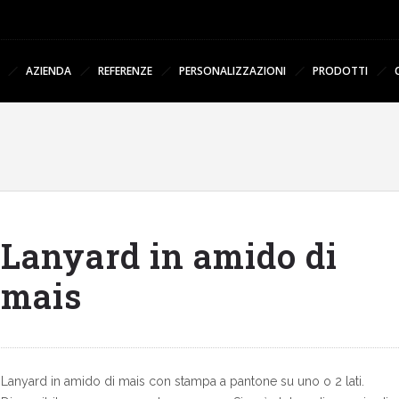
AZIENDA
REFERENZE
PERSONALIZZAZIONI
PRODOTTI
Lanyard in amido di
mais
Lanyard in amido di mais con stampa a pantone su uno o 2 lati.