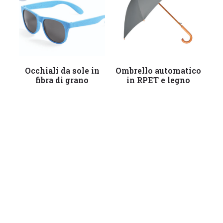
Leggi tutto
Leggi tutto
Occhiali da sole in
Ombrello automatico
fibra di grano
in RPET e legno