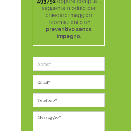
493792
oppure compila il
seguente modulo per
chiederci maggiori
informazioni o un
preventivo senza
impegno
.