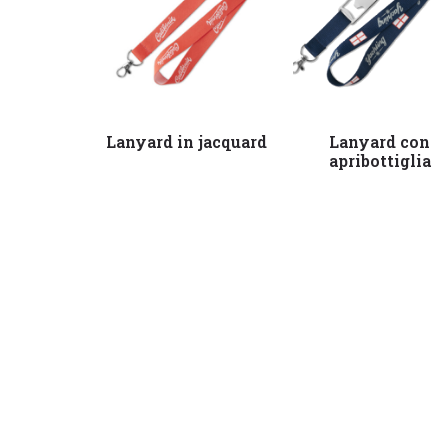
Leggi tutto
Leggi tutto
Lanyard in jacquard
Lanyard con
apribottiglia