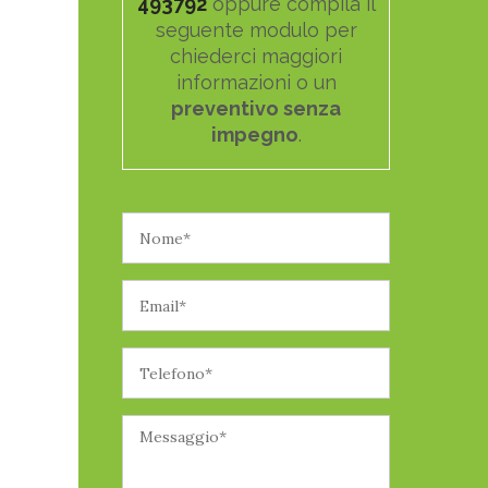
493792
oppure compila il
seguente modulo per
chiederci maggiori
informazioni o un
preventivo senza
impegno
.