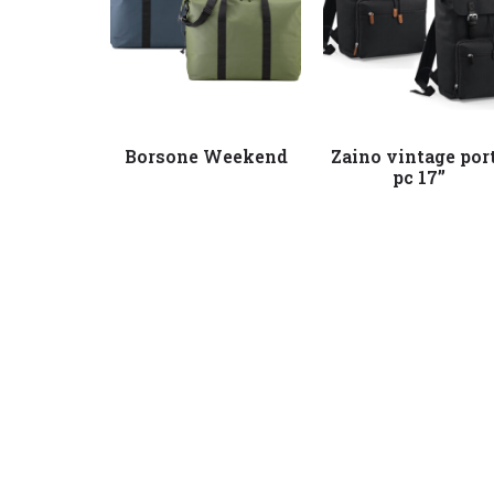
Leggi tutto
Leggi tutto
Borsone Weekend
Zaino vintage por
pc 17”