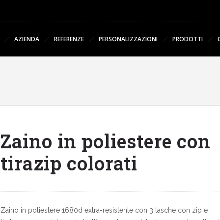
AZIENDA
REFERENZE
PERSONALIZZAZIONI
PRODOTTI
Zaino in poliestere con
tirazip colorati
Zaino in poliestere 1680d extra-resistente con 3 tasche con zip e