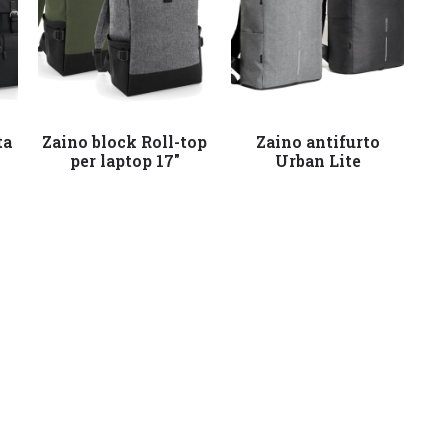
Leggi tutto
Leggi tutto
ta
Zaino block Roll-top
Zaino antifurto
per laptop 17″
Urban Lite