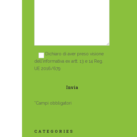
Dichiaro di aver preso visione
dell'informativa ex artt. 13 e 14 Reg.
UE 2016/679
*Campi obbligatori
CATEGORIES