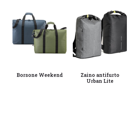
Leggi tutto
Leggi tutto
Borsone Weekend
Zaino antifurto
B
Urban Lite