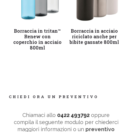
Leggi tutto
Leggi tutto
Borraccia in tritan™
Borraccia in acciaio
B
Renew con
riciclato anche per
s
coperchio in acciaio
bibite gassate 800ml
800ml
CHIEDI ORA UN PREVENTIVO
Chiamaci allo
0422 493792
oppure
compila il seguente modulo per chiederci
maggiori informazioni o un
preventivo