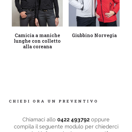
Leggi tutto
Leggi tutto
Camicia a maniche
Giubbino Norvegia
F
lunghe con colletto
alla coreana
CHIEDI ORA UN PREVENTIVO
Chiamaci allo
0422 493792
oppure
compila il seguente modulo per chiederci