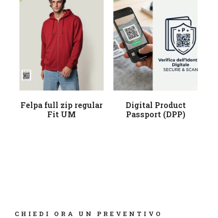
Leggi tutto
Leggi tutto
Felpa full zip regular
Digital Product
Fe
Fit UM
Passport (DPP)
Re
CHIEDI ORA UN PREVENTIVO