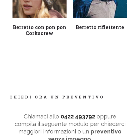
Leggi tutto
Leggi tutto
Berretto con pon pon
Berretto riflettente
B
Corkscrew
CHIEDI ORA UN PREVENTIVO
Chiamaci allo
0422 493792
oppure
compila il seguente modulo per chiederci
maggiori informazioni o un
preventivo
senza impegno
.